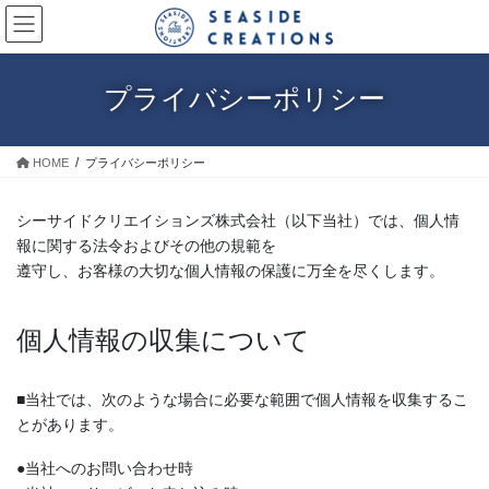
コ
ナ
ン
ビ
テ
ゲ
ン
ー
プライバシーポリシー
ツ
シ
に
ョ
移
ン
HOME
プライバシーポリシー
動
に
移
動
シーサイドクリエイションズ株式会社（以下当社）では、個人情
報に関する法令およびその他の規範を
遵守し、お客様の大切な個人情報の保護に万全を尽くします。
個人情報の収集について
■当社では、次のような場合に必要な範囲で個人情報を収集するこ
とがあります。
●当社へのお問い合わせ時