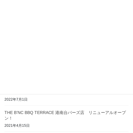
最近の投稿
7月1日（土）京急百貨店屋上に［BBQ PARK THE B’NC 上大岡京
急店］をグランドオープン！
2023年5月3日
11月1日（火） モザイクモール港北に［BBQ PARK THE B’NC モ
ザイクモール港北店］をオープン！
2022年10月18日
7月11日（月）［TCKバーベキューガーデン by THE B’NC］が3年
ぶりにオープン！
2022年7月1日
THE B’NC BBQ TERRACE 港南台バーズ店 リニューアルオープ
ン！
2021年4月15日