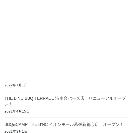
最近の投稿
7月1日（土）京急百貨店屋上に［BBQ PARK THE B’NC 上大岡京
急店］をグランドオープン！
2023年5月3日
11月1日（火） モザイクモール港北に［BBQ PARK THE B’NC モ
ザイクモール港北店］をオープン！
2022年10月18日
7月11日（月）［TCKバーベキューガーデン by THE B’NC］が3年
ぶりにオープン！
2022年7月1日
THE B’NC BBQ TERRACE 港南台バーズ店 リニューアルオープ
ン！
2021年4月15日
BBQ&CAMP THE B’NC イオンモール幕張新都心店 オープン！
2021年3月1日