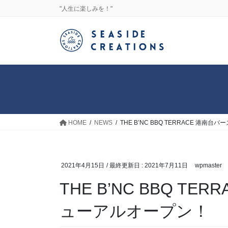
コ
ナ
"人生に楽しみを！"
ン
ビ
テ
ゲ
ン
ー
ツ
シ
に
ョ
移
ン
動
に
移
動
HOME
NEWS
THE B’NC BBQ TERRACE 港
2021年4月15日
/ 最終更新日 :
2021年7月11日
wpmaster
THE B’NC BBQ T
ューアルオープン！