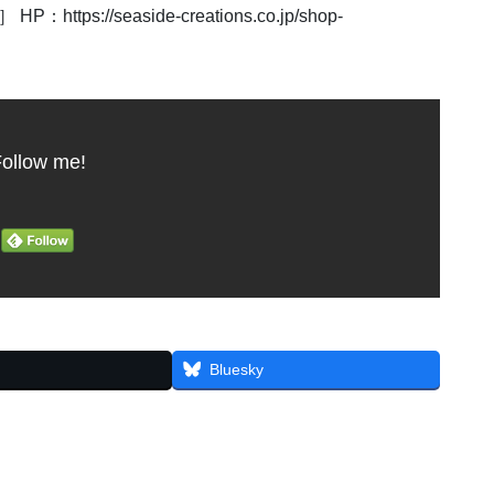
tps://seaside-creations.co.jp/shop-
ollow me!
Bluesky