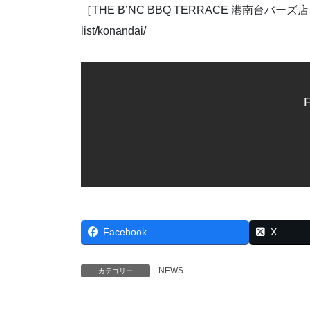
［THE B’NC BBQ TERRACE 港南台バーズ店］ HP：ht
list/konandai/
F
Facebook
X
NEWS
カテゴリー